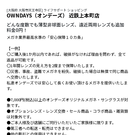
[大阪府 大阪市天王寺区] ライフサポート ショッピング
OWNDAYS（オンデーズ） 近鉄上本町店
どんな度数でも薄型非球面レンズ、遠近両用レンズも追加
料金0円！
メガネ業界最高水準の「安心保障１０カ条」
【一例】
〇ご購入後1か月以内であれば、破損がなければ理由を問わず、全て
返品が可能です。
〇1年間レンズの見え方を2度まで保障いたします。
〇災害、事故、盗難でメガネを紛失、破損した場合は無償で同じ商品
へ交換いたします。
私達オンデーズでは安心して長くお使い頂けるメガネを提供いたしま
す。
●7,000円(税込)以上のオンデーズオリジナルメガネ・サングラスが対
象です。
●オプションレンズ・レンズ交換・セール商品・コラボ商品・雑貨類
は対象外です。
●ご本人様及び店舗にご同行いただいたご家族様に限ります。
●第三者への転送・転売はできません。
●他の割引との併用はできません。