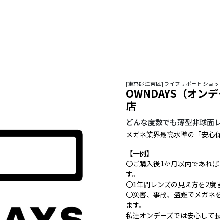
[東京都 江東区] ライフサポート ショ
OWNDAYS（オン
店
どんな度数でも薄型非球面
メガネ業界最高水準の「安心
【一例】
〇ご購入後1か月以内であれ
す。
〇1年間レンズの見え方を2度
〇災害、事故、盗難でメガネ
ます。
私達オンデーズでは安心して