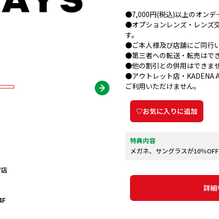
●7,000円(税込)以上のオ
●オプションレンズ・レンズ
す。
●ご本人様及び店舗にご同行
●第三者への転送・転売はで
●他の割引との併用はできま
●アウトレット店・KADENA AIR
ご利用いただけません。
♡お気に入りに追加
特典内容
メガネ、サングラスが10％OFF
ザ店
詳細
4F