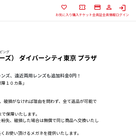
お気に入り
購入チケット
会員証
会員情報
ログイン
ッピング
デーズ） ダイバーシティ東京 プラザ
レンズ、遠近両用レンズも追加料金0円！
保障１０カ条」
ば、破損がなければ理由を問わず、全て返品が可能で
まで保障いたします。
を紛失、破損した場合は無償で同じ商品へ交換いたし
長くお使い頂けるメガネを提供いたします。