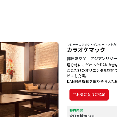
レジャー カラオケ・インターネットカ
カラオケマック
非日常空間 アジアンリゾ
居心地にこだわったDAM直営
ここだけのオリエンタル空間
ビスも充実。
DAM最新機種を取りそろえた
♡お気に入りに追加
特典内容
全日室料20％OFF