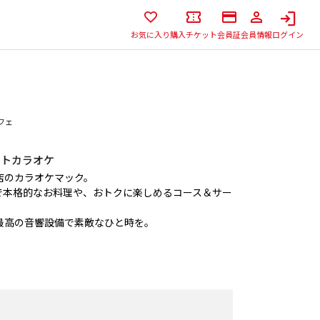
お気に入り
購入チケット
会員証
会員情報
ログイン
フェ
ートカラオケ
店のカラオケマック。
で本格的なお料理や、おトクに楽しめるコース＆サー
最高の音響設備で素敵なひと時を。