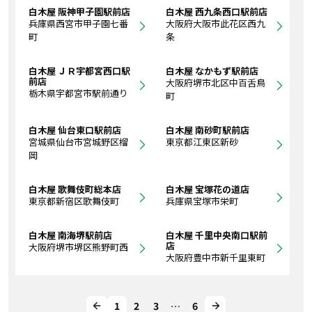
白木屋 阪神甲子園駅前店
白木屋 西九条西口駅前店
兵庫県西宮市甲子園七番
大阪府大阪市此花区西九
町
条
白木屋 ＪＲ宇都宮西口駅
白木屋 なかもず駅前店
前店
大阪府堺市北区中百舌鳥
栃木県宇都宮市駅前通り
町
白木屋 仙台東口駅前店
白木屋 南砂町駅前店
宮城県仙台市宮城野区榴
東京都江東区新砂
岡
白木屋 歌舞伎町総本店
白木屋 宝塚花の道店
東京都新宿区歌舞伎町
兵庫県宝塚市栄町
白木屋 南海堺駅前店
白木屋 千里中央南口駅前
店
大阪府堺市堺区熊野町西
大阪府豊中市新千里東町
1
2
3
…
6